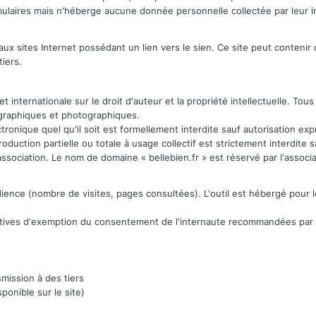
mulaires mais n'héberge aucune donnée personnelle collectée par leur i
aux sites Internet possédant un lien vers le sien. Ce site peut contenir d
iers.
et internationale sur le droit d'auteur et la propriété intellectuelle. To
ographiques et photographiques.
ctronique quel qu'il soit est formellement interdite sauf autorisation e
roduction partielle ou totale à usage collectif est strictement interdite 
sociation. Le nom de domaine « bellebien.fr » est réservé par l'associati
dience (nombre de visites, pages consultées). L'outil est hébergé pour
tives d'exemption du consentement de l'internaute recommandées par l
mission à des tiers
sponible sur le site)