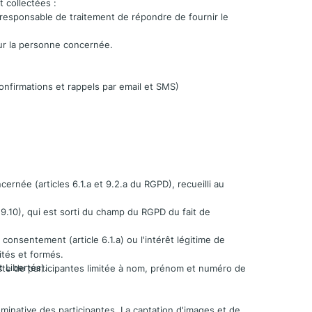
 collectées :
 responsable de traitement de répondre de fournir le
ur la personne concernée.
confirmations et rappels par email et SMS)
ernée (articles 6.1.a et 9.2.a du RGPD), recueilli au
 9.10), qui est sorti du champ du RGPD du fait de
 consentement (article 6.1.a) ou l'intérêt légitime de
ités et formés.
t Libertés).
liste de participantes limitée à nom, prénom et numéro de
inative des participantes. La captation d'images et de