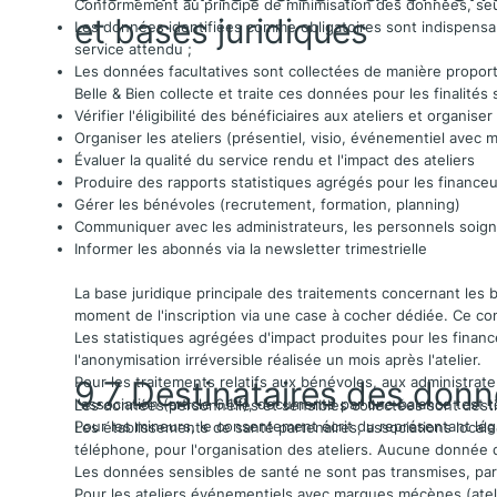
Conformément au principe de minimisation des données, seules
et bases juridiques
Les données identifiées comme obligatoires sont indispensabl
service attendu ;
Les données facultatives sont collectées de manière propor
Belle & Bien collecte et traite ces données pour les finalités 
Vérifier l'éligibilité des bénéficiaires aux ateliers et organiser
Organiser les ateliers (présentiel, visio, événementiel avec 
Évaluer la qualité du service rendu et l'impact des ateliers
Produire des rapports statistiques agrégés pour les financeur
Gérer les bénévoles (recrutement, formation, planning)
Communiquer avec les administrateurs, les personnels soignan
Informer les abonnés via la newsletter trimestrielle
La base juridique principale des traitements concernant les b
moment de l'inscription via une case à cocher dédiée. Ce con
Les statistiques agrégées d'impact produites pour les finance
l'anonymisation irréversible réalisée un mois après l'atelier.
9.7 Destinataires des don
Pour les traitements relatifs aux bénévoles, aux administrateur
l'association (article 6.1.f), documenté par une balance test
Les données personnelles et sensibles collectées sont destin
Pour les mineurs, le consentement écrit du représentant légal 
Les établissements de santé partenaires, associations locale
téléphone, pour l'organisation des ateliers. Aucune donnée 
Les données sensibles de santé ne sont pas transmises, pa
Pour les ateliers événementiels avec marques mécènes (ateli