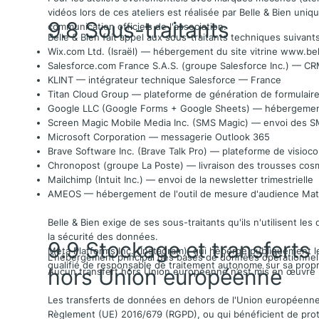
vidéos lors de ces ateliers est réalisée par Belle & Bien uni
9.8 Sous-traitants
communication officiels de l'association.
Belle & Bien fait appel aux sous-traitants techniques suivan
Wix.com Ltd. (Israël) — hébergement du site vitrine
www.bell
Salesforce.com France S.A.S. (groupe Salesforce Inc.) —
KLINT — intégrateur technique Salesforce — France
Titan Cloud Group — plateforme de génération de formulaire
Google LLC (Google Forms + Google Sheets) — hébergement tran
Screen Magic Mobile Media Inc. (SMS Magic) — envoi des SM
Microsoft Corporation — messagerie Outlook 365
Brave Software Inc. (Brave Talk Pro) — plateforme de visioc
Chronopost (groupe La Poste) — livraison des trousses cosm
Mailchimp (Intuit Inc.) — envoi de la newsletter trimestrielle
AMEOS — hébergement de l'outil de mesure d'audience Ma
Belle & Bien exige de ses sous-traitants qu'ils n'utilisent l
la sécurité des données.
9.9 Stockage et transferts
Meta Platforms Inc. (Instagram), qui héberge publiquement l
L'hébergement principal des bases de données opérationnelle
qualifié de responsable de traitement autonome sur sa propr
hors Union européenne
Aucun transfert hors Union européenne n’est mis en œuvre p
Les transferts de données en dehors de l'Union européenne s
Règlement (UE) 2016/679 (RGPD), ou qui bénéficient de protec