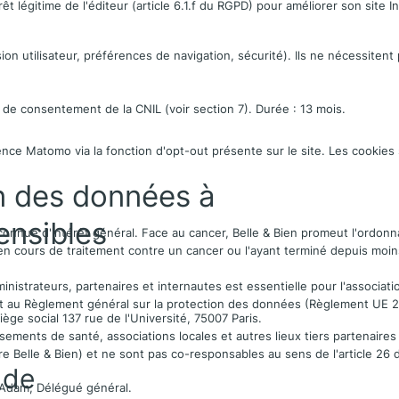
êt légitime de l'éditeur (article 6.1.f du RGPD) pour améliorer son site I
on utilisateur, préférences de navigation, sécurité). Ils ne nécessite
de consentement de la CNIL (voir section 7). Durée : 13 mois.
ence Matomo via la fonction d'opt-out présente sur le site. Les cookies
on des données à
ensibles
connue d'intérêt général. Face au cancer, Belle & Bien promeut l'ordonn
en cours de traitement contre un cancer ou l'ayant terminé depuis moi
istrateurs, partenaires et internautes est essentielle pour l'associatio
 au Règlement général sur la protection des données (Règlement UE 201
iège social 137 rue de l'Université, 75007 Paris.
sements de santé, associations locales et autres lieux tiers partenaires 
aire Belle & Bien) et ne sont pas co-responsables au sens de l'article 26
 de
 Adam, Délégué général.