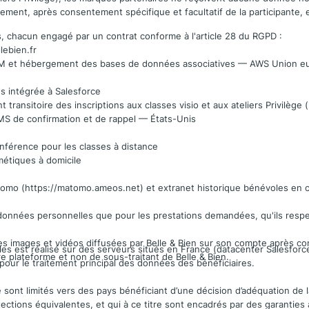
quement, après consentement spécifique et facultatif de la participante
ts, chacun engagé par un contrat conforme à l'article 28 du RGPD :
ebien.fr
 CRM et hébergement des bases de données associatives — AWS Union 
s intégrée à Salesforce
sitoire des inscriptions aux classes visio et aux ateliers Privilège (m
S de confirmation et de rappel — États-Unis
onférence pour les classes à distance
étiques à domicile
tomo (
https://matomo.ameos.net
) et extranet historique bénévoles en c
es données personnelles que pour les prestations demandées, qu'ils respe
es images et vidéos diffusées par Belle & Bien sur son compte après c
s est réalisé sur des serveurs situés en France (datacenter Salesforc
e plateforme et non de sous-traitant de Belle & Bien.
our le traitement principal des données des bénéficiaires.
ont limités vers des pays bénéficiant d’une décision d’adéquation de 
tions équivalentes, et qui à ce titre sont encadrés par des garanties 