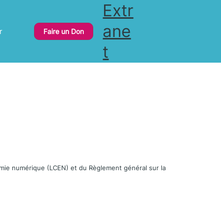
Extr
ane
r
Faire un Don
t
omie numérique (LCEN) et du Règlement général sur la