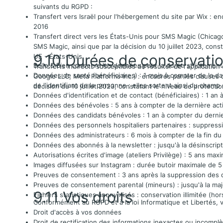
suivants du RGPD :
Transfert vers Israël pour l'hébergement du site par Wix : e
2016
Transfert direct vers les États-Unis pour SMS Magic (Chicago
SMS Magic, ainsi que par la décision du 10 juillet 2023, co
9.10 Durées de conservati
UE - États-Unis
Belle & Bien conserve les données pour la durée strictement n
Transferts indirects susceptibles de résulter de l'applicatio
Données de santé (bénéficiaires) : 1 mois à compter de la da
Google LLC, Meta Platforms Inc.) : encadrés par les clauses 
de l'identifiant de la personne ; elles sortent ainsi du cham
décision du 10 juillet 2023, constatant le niveau de protec
Données d'identification et de contact (bénéficiaires) : 1 an 
Données des bénévoles : 5 ans à compter de la dernière act
Données des candidats bénévoles : 1 an à compter du dernier
Données des personnels hospitaliers partenaires : suppressi
Données des administrateurs : 6 mois à compter de la fin d
Données des abonnés à la newsletter : jusqu'à la désinscript
Autorisations écrites d'image (ateliers Privilège) : 5 ans ma
Images diffusées sur Instagram : durée butoir maximale de 5 
Preuves de consentement : 3 ans après la suppression des
Preuves de consentement parental (mineurs) : jusqu'à la maj
9.11 Vos droits
Fichiers statistiques anonymisés : conservation illimitée (
Conformément au RGPD et à la loi Informatique et Libertés, v
Droit d'accès à vos données
Droit de rectification des informations inexactes ou incompl