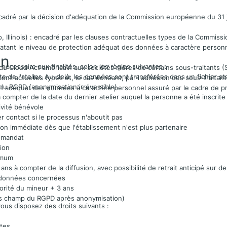
ncadré par la décision d'adéquation de la Commission européenne du 31 j
, Illinois) : encadré par les clauses contractuelles types de la Commis
nstatant le niveau de protection adéquat des données à caractère perso
on
écessaire aux finalités, selon les règles suivantes :
n du Cloud Act américain aux sociétés mères de certains sous-traitants (S
te de l'atelier. Au-delà, les données sont transférées dans un fichier s
contractuelles types et, le cas échéant, par l'adhésion des sous-traita
p du RGPD (anonymisation irréversible)
tion adéquat des données à caractère personnel assuré par le cadre de 
à compter de la date du dernier atelier auquel la personne a été inscrite
ivité bénévole
 contact si le processus n'aboutit pas
on immédiate dès que l'établissement n'est plus partenaire
u mandat
ion
ximum
ans à compter de la diffusion, avec possibilité de retrait anticipé sur 
 données concernées
orité du mineur + 3 ans
hors champ du RGPD après anonymisation)
ous disposez des droits suivants :
ètes