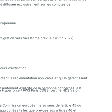
, et diffusée exclusivement sur les comptes de
européenne
igration vers Salesforce prévue d'ici fin 2027)
ours d'extinction
ctent la réglementation applicable et qu'ils garantissent
onsentement explicite de la personne concernée, est
e Hyperforce / AWS Paris CDG3, certifié HDS V2.0).
la Commission européenne au sens de l’article 45 du
appropriées telles que prévues aux articles 46 et