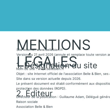
MENTIONS
Site Internet
www.bellebien.fr
Version du 21 avril 2026 (annule et remplace toute version a
LÉGALES
1. Désignation du site
Nom du site :
www.bellebien.fr
Objet : site Internet officiel de l'association Belle & Bien, ses
Site dans sa version actuelle depuis 2026.
Le présent document est établi conformément aux dispositio
protection des données (RGPD).
2. Éditeur
Directeur de la publication : Guillaume Adam, Délégué généra
Raison sociale
Association Belle & Bien