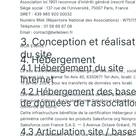
Association loi 1901 reconnue d'intérêt général (rescrit fisca
Siège social : 137 rue de l'Université, 75007 Paris, France
SIRET : 439 985 920 00032
Numéro RNA (Répertoire National des Associations) : W751
Téléphone : 01 56 69 67 08
Email :
contact@bellebien.fr
3. Conception et réalisat
WOA Events !
du site
4. Hébergement
4.1 Hébergement du site
Le site
www.bellebien.fr
est hébergé par Wix.com Ltd., socié
Internet
Wix.com Ltd. — Namal Tel Aviv 40, 6350671 Tel-Aviv, Israël.
15 janvier 2024, pour les transferts de données vers Israël.
4.2 Hébergement des base
Les bases de données opérationnelles de Belle & Bien (inscr
de données de l'associatio
Enterprise Edition), sur la plateforme Salesforce Hyperforc
conforme au RGPD.
Cette infrastructure bénéficie de la certification Hébergeur 
périmètre certifié couvre les produits Salesforce.org Nonpro
Salesforce.com France S.A.S. — 3 Avenue Octave Gréard, 7
4.3 Articulation site / base
Le site
www.bellebien.fr
est un site vitrine hébergé sur Wix. 