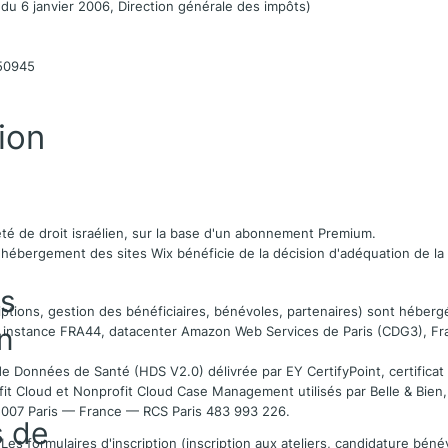
l du 6 janvier 2006, Direction générale des impôts)
150945
ion
té de droit israélien, sur la base d'un abonnement Premium.
 L'hébergement des sites Wix bénéficie de la décision d'adéquation de l
s
iptions, gestion des bénéficiaires, bénévoles, partenaires) sont héber
n
e, instance FRA44, datacenter Amazon Web Services de Paris (CDG3), Fra
de Données de Santé (HDS V2.0) délivrée par EY CertifyPoint, certificat 
fit Cloud et Nonprofit Cloud Case Management utilisés par Belle & Bien,
5007 Paris — France — RCS Paris 483 993 226.
s de
Les formulaires d'inscription (inscription aux ateliers, candidature bén