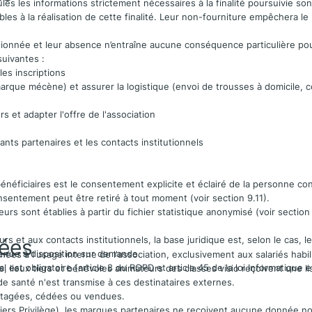
 les informations strictement nécessaires à la finalité poursuivie sont
es à la réalisation de cette finalité. Leur non-fourniture empêchera le
tionnée et leur absence n’entraîne aucune conséquence particulière po
suivantes :
 les inscriptions
marque mécène) et assurer la logistique (envoi de trousses à domicile, 
s et adapter l'offre de l'association
ts partenaires et les contacts institutionnels
énéficiaires est le consentement explicite et éclairé de la personne conc
sentement peut être retiré à tout moment (voir section 9.11).
urs sont établies à partir du fichier statistique anonymisé (voir section
nées
s et aux contacts institutionnels, la base juridique est, selon le cas, le
 tenue à disposition sur demande.
ées à l'usage interne de l'association, exclusivement aux salariés habil
est obligatoire (article 8 du RGPD et article 45 de la loi Informatique e
s, lieux tiers et bénévoles animateurs des classes visio reçoivent une 
de santé n'est transmise à ces destinataires externes.
rtagées, cédées ou vendues.
ers Privilège), les marques partenaires ne reçoivent aucune donnée nom