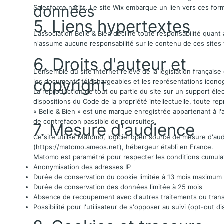
données
Salesforce natifs. Le site Wix embarque un lien vers ces for
5. Liens hypertextes
L'association Belle & Bien décline toute responsabilité quant 
n'assume aucune responsabilité sur le contenu de ces sites t
6. Droits d'auteur et
L'ensemble du site Internet relève de la législation française 
copyright
les documents téléchargeables et les représentations icon
La reproduction de tout ou partie du site sur un support éle
dispositions du Code de la propriété intellectuelle, toute rep
« Belle & Bien » est une marque enregistrée appartenant à l'as
de contrefaçon passible de poursuites.
7. Mesure d'audience
Ce site utilise Matomo, logiciel open source de mesure d'au
(
https://matomo.ameos.net
), hébergeur établi en France.
Matomo est paramétré pour respecter les conditions cumula
Anonymisation des adresses IP
Durée de conservation du cookie limitée à 13 mois maximum
Durée de conservation des données limitée à 25 mois
Absence de recoupement avec d'autres traitements ou trans
Possibilité pour l'utilisateur de s'opposer au suivi (opt-out di