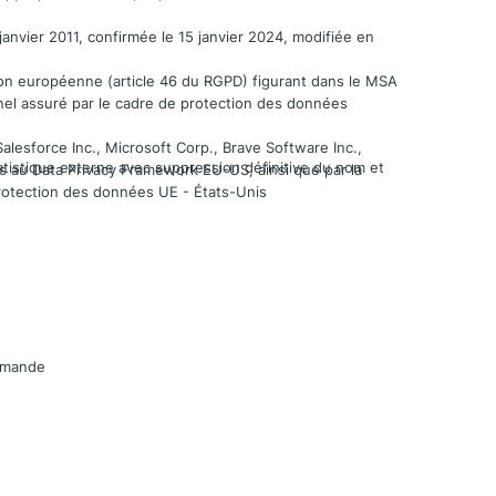
anvier 2011, confirmée le 15 janvier 2024, modifiée en
sion européenne (article 46 du RGPD) figurant dans le MSA
nnel assuré par le cadre de protection des données
alesforce Inc., Microsoft Corp., Brave Software Inc.,
tatistique externe avec suppression définitive du nom et
nts au Data Privacy Framework EU-US, ainsi que par la
protection des données UE - États-Unis
demande