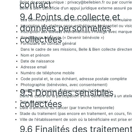
contact
Point de contact unique :
privacy@bellebien.fr
ou par courrie
Belle & Bien bénéficie d'un appui juridique externe assuré par
9.4 Points de collecte et
Les données personnelles sont collectées via les formulaire
données personnelles
Inscription aux ateliers onco-esthétiques (présentiel ou visi
Inscription aux ateliers événementiels Privilège avec marq
collectées
Candidature bénévole (« Devenir bénévole »)
Formulaire de contact général
Dans le cadre de ses missions, Belle & Bien collecte direct
Nom et prénom
Date de naissance
Adresse email
Numéro de téléphone mobile
Code postal et, le cas échéant, adresse postale complète
Photographie (bénévoles, avec consentement)
9.5 Données sensibles
Diplôme et fonction professionnelle (bénévoles)
Dans le cadre de la participation d'une bénéficiaire à un atel
collectées
Type de cancer
Date d'annonce du cancer (par tranche temporelle)
Stade du traitement (pas encore en traitement, en cours, fin
Ville de l'établissement de soin où la bénéficiaire est prise 
9.6 Finalités des traitemen